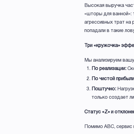
Высокая выручка част
«шторы для ванной»: т
агрессивных трат на 
попадали в такие лов
Три «кружочка» эфф
Мы анализируем вашу
По реализации:
Ско
По чистой прибыли
Поштучно:
Нагрузк
только создает л
Статус «Z» и отклоне
Помимо ABC, сервис 