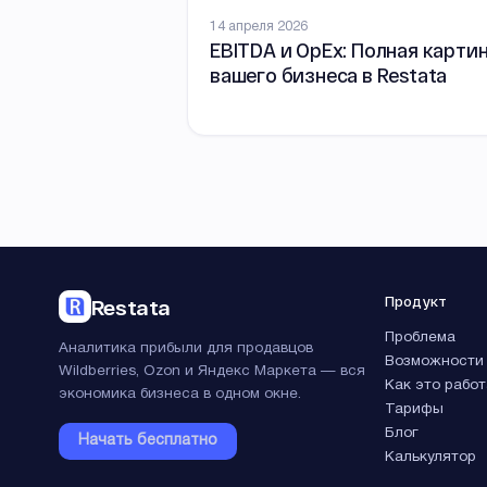
14 апреля 2026
EBITDA и OpEx: Полная карти
вашего бизнеса в Restata
Продукт
Restata
Проблема
Аналитика прибыли для продавцов
Возможности
Wildberries, Ozon и Яндекс Маркета — вся
Как это работ
экономика бизнеса в одном окне.
Тарифы
Блог
Начать бесплатно
Калькулятор