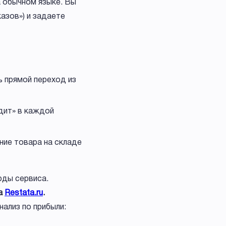
а обычном языке. Вы
азов») и задаете
 прямой переход из
дит» в каждой
ние товара на складе
рды сервиса.
на
Restata.ru
.
-анализ по прибыли: