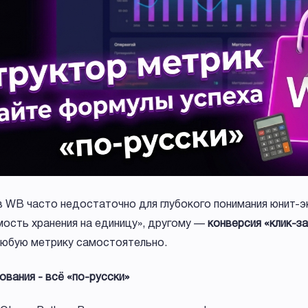
 WB часто недостаточно для глубокого понимания юнит-э
мость хранения на единицу», другому —
конверсия «клик-за
юбую метрику самостоятельно.
вания - всё «по-русски»