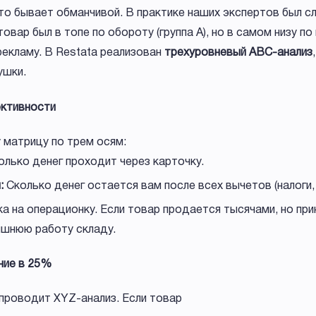
о бывает обманчивой. В практике наших экспертов был сл
овар был в топе по обороту (группа А), но в самом низу по
рекламу. В Restata реализован
трехуровневый ABC-анализ
ушки.
ективности
 матрицу по трем осям:
лько денег проходит через карточку.
:
Сколько денег остается вам после всех вычетов (налоги, 
а на операционку. Если товар продается тысячами, но прин
ишнюю работу складу.
ние в 25%
проводит XYZ-анализ. Если товар