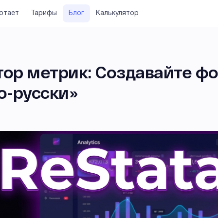
ботает
Тарифы
Блог
Калькулятор
тор метрик: Создавайте ф
о-русски»