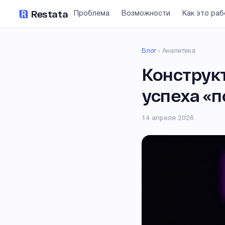
Restata
Проблема
Возможности
Как это ра
Блог
›
Аналитика
Конструк
успеха «п
14 апреля 2026