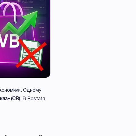
кономики. Одному
каз» (CR)
. В Restata